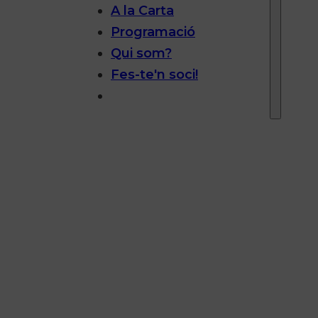
A la Carta
Programació
Qui som?
Fes-te'n soci!