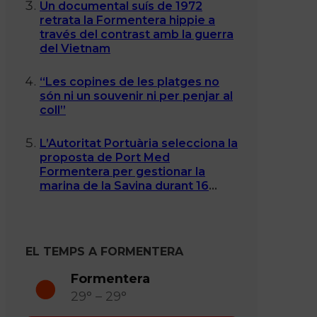
Un documental suís de 1972
retrata la Formentera hippie a
través del contrast amb la guerra
del Vietnam
“Les copines de les platges no
són ni un souvenir ni per penjar al
coll”
L’Autoritat Portuària selecciona la
proposta de Port Med
Formentera per gestionar la
marina de la Savina durant 16
anys
EL TEMPS A FORMENTERA
Formentera
29° – 29°