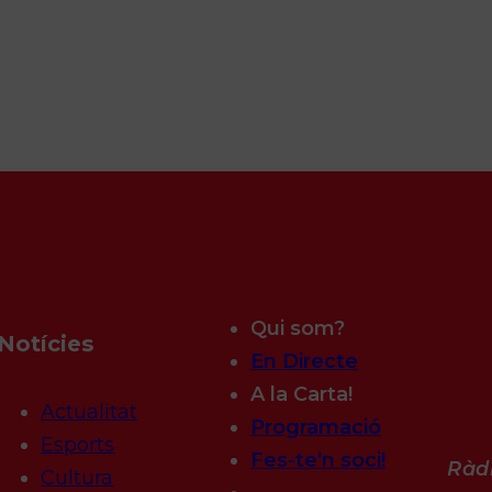
Qui som?
Notícies
En Directe
A la Carta!
Actualitat
Programació
Esports
Fes-te'n soci!
Ràdi
Cultura