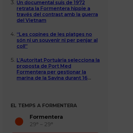
Un documental suís de 1972
retrata la Formentera hippie a
través del contrast amb la guerra
del Vietnam
“Les copines de les platges no
són ni un souvenir ni per penjar al
coll”
L’Autoritat Portuària selecciona la
proposta de Port Med
Formentera per gestionar la
marina de la Savina durant 16
anys
EL TEMPS A FORMENTERA
Formentera
29° – 29°