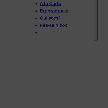
A la Carta
Programació
Qui som?
Fes-te'n soci!