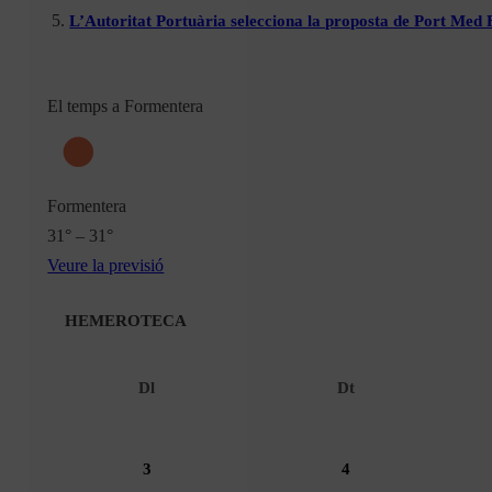
L’Autoritat Portuària selecciona la proposta de Port Med
El temps a Formentera
Formentera
31° – 31°
Veure la previsió
HEMEROTECA
Dl
Dt
3
4