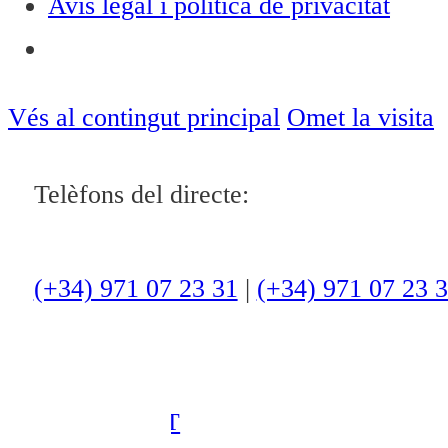
Avís legal i política de privacitat
Notícies
Vés al contingut principal
Omet la visita
ACTUALITAT
Telèfons del directe:
CULTURA I
OCI
(+34) 971 07 23 31
|
(+34) 971 07 23 
ESPORTS
ENTREVISTES
MEDI
AMBIENT