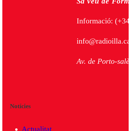
Sa veu de Form
Informació:
(+34
info@radioilla.ca
Av. de Porto-salè
Notícies
Actualitat