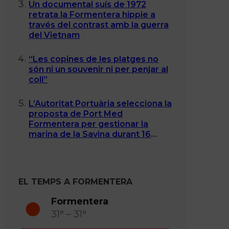
Un documental suís de 1972
retrata la Formentera hippie a
través del contrast amb la guerra
del Vietnam
“Les copines de les platges no
són ni un souvenir ni per penjar al
coll”
L’Autoritat Portuària selecciona la
proposta de Port Med
Formentera per gestionar la
marina de la Savina durant 16
anys
EL TEMPS A FORMENTERA
Formentera
31° – 31°