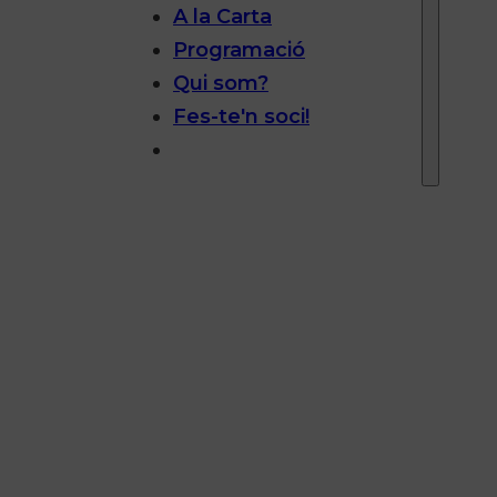
A la Carta
Programació
Qui som?
Fes-te'n soci!