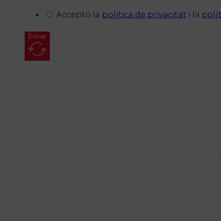
Accepto la
política de privacitat
i la
polí
Enviar