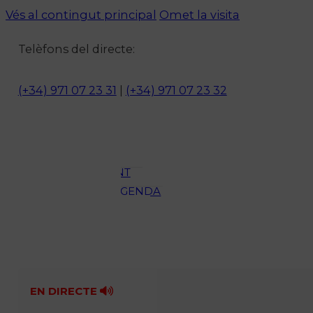
Vés al contingut principal
Omet la visita
Notícies
Telèfons del directe:
ACTUALITAT
CULTURA I
(+34) 971 07 23 31
|
(+34) 971 07 23 32
OCI
ESPORTS
ENTREVISTES
MEDI
AMBIENT
AGENDA
En directe
A la Carta
Programació
Qui som?
Fes-te'n soci!
EN DIRECTE