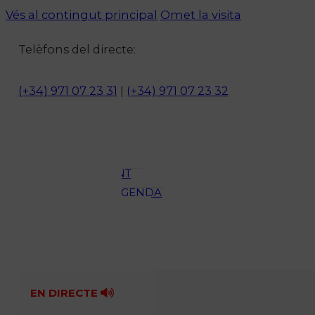
Vés al contingut principal
Omet la visita
Notícies
Telèfons del directe:
ACTUALITAT
CULTURA I
(+34) 971 07 23 31
|
(+34) 971 07 23 32
OCI
ESPORTS
ENTREVISTES
MEDI
AMBIENT
AGENDA
En directe
A la Carta
Programació
Qui som?
Fes-te'n soci!
EN DIRECTE