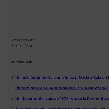
De Far a Far
08:00 - 12:00
EL MÉS VIST
Un helicòpter aterra a una finca privada a Cala en
Un ferit greu en una sortida de via a la carretera 
Un documental suís de 1972 retrata la Formentera 
“Les copines de les platges no són ni un souvenir n