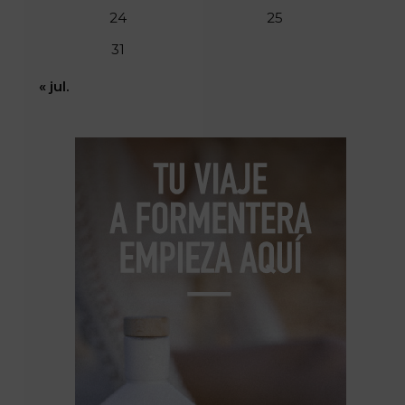
24
25
31
« jul.