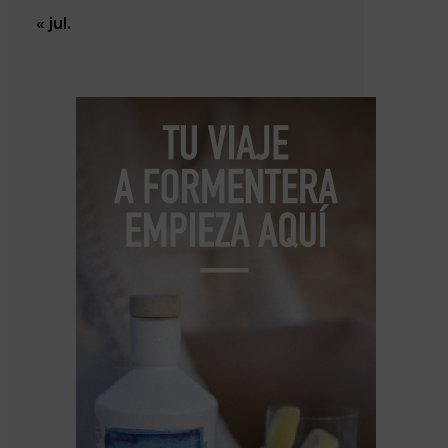
« jul.