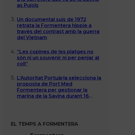
as Pujols
Un documental suís de 1972
retrata la Formentera hippie a
través del contrast amb la guerra
del Vietnam
“Les copines de les platges no
són ni un souvenir ni per penjar al
coll”
L’Autoritat Portuària selecciona la
proposta de Port Med
Formentera per gestionar la
marina de la Savina durant 16
anys
EL TEMPS A FORMENTERA