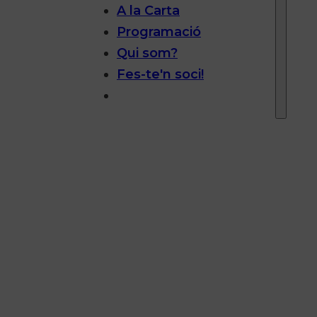
A la Carta
Programació
Qui som?
Fes-te'n soci!