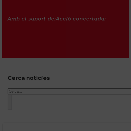
Amb el suport de:
Acció concertada:
Cerca notícies
Cercar