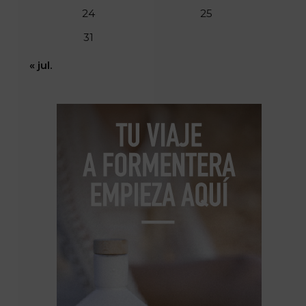
24
25
31
« jul.