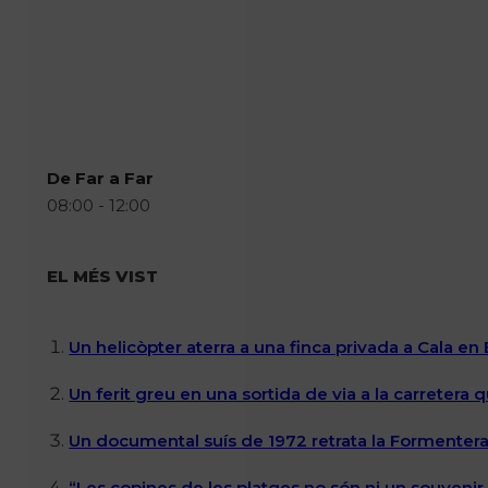
De Far a Far
08:00 - 12:00
EL MÉS VIST
Un helicòpter aterra a una finca privada a Cala en
Un ferit greu en una sortida de via a la carretera 
Un documental suís de 1972 retrata la Formentera 
“Les copines de les platges no són ni un souvenir n