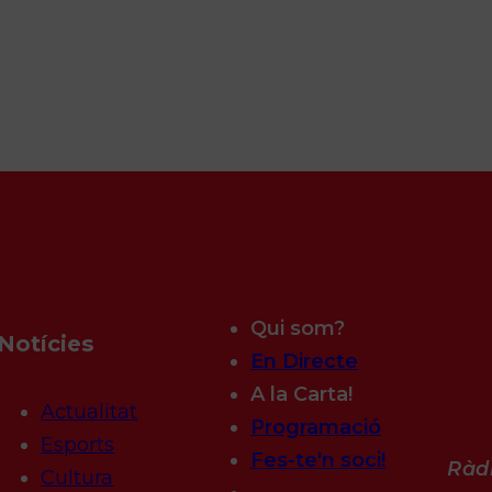
Qui som?
Notícies
En Directe
A la Carta!
Actualitat
Programació
Esports
Fes-te'n soci!
Ràdi
Cultura