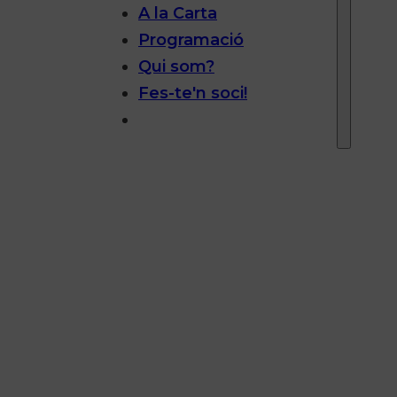
A la Carta
Programació
Qui som?
Fes-te'n soci!