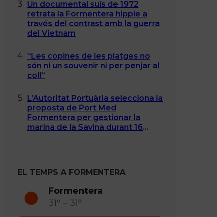
Un documental suís de 1972
retrata la Formentera hippie a
través del contrast amb la guerra
del Vietnam
“Les copines de les platges no
són ni un souvenir ni per penjar al
coll”
L’Autoritat Portuària selecciona la
proposta de Port Med
Formentera per gestionar la
marina de la Savina durant 16
anys
EL TEMPS A FORMENTERA
Formentera
31° – 31°