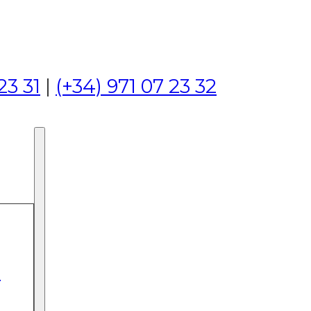
23 31
|
(+34) 971 07 23 32
I