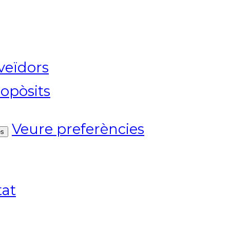
veïdors
opòsits
Veure preferències
es
tat