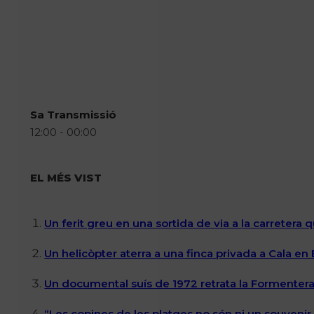
Sa Transmissió
12:00 - 00:00
EL MÉS VIST
Un ferit greu en una sortida de via a la carretera 
Un helicòpter aterra a una finca privada a Cala en
Un documental suís de 1972 retrata la Formentera 
“Les copines de les platges no són ni un souvenir n