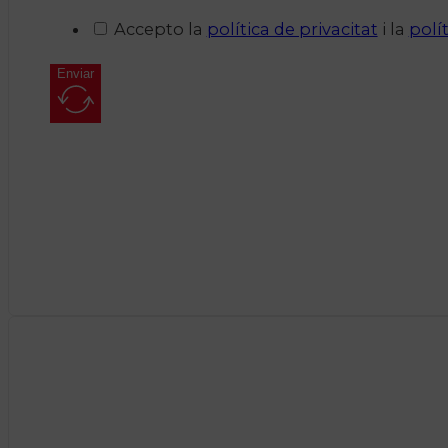
Accepto la
política de privacitat
i la
polí
Enviar