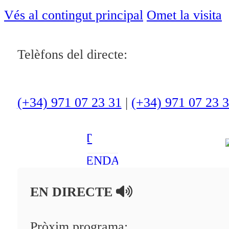
ACTUALITAT
Vés al contingut principal
Omet la visita
CULTURA I
OCI
Telèfons del directe:
ESPORTS
ENTREVISTES
(+34) 971 07 23 31
|
(+34) 971 07 23 
MEDI
AMBIENT
AGENDA
En directe
EN DIRECTE
A la Carta
Pròxim programa:
Programació