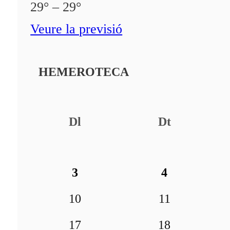
29° – 29°
Veure la previsió
HEMEROTECA
Dl
Dt
3
4
10
11
17
18