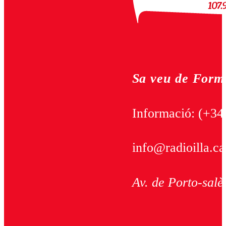
Sa veu de Form
Informació:
(+34
info@radioilla.ca
Av. de Porto-salè