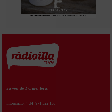
Sa veu de Formentera!
Informació:
(+34) 971 322 136