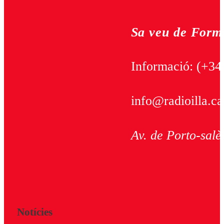
Sa veu de Form
Informació:
(+34
info@radioilla.ca
Av. de Porto-salè
Notícies