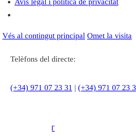
Avís legal i política de privacitat
Notícies
Vés al contingut principal
Omet la visita
ACTUALITAT
Telèfons del directe:
CULTURA I
OCI
(+34) 971 07 23 31
|
(+34) 971 07 23 
ESPORTS
ENTREVISTES
MEDI
AMBIENT