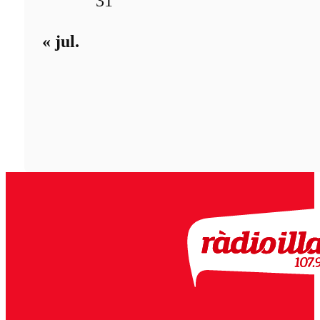
31
« jul.