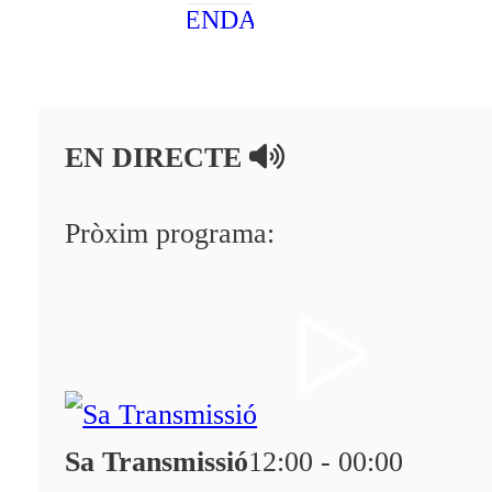
AGENDA
En directe
A la Carta
EN DIRECTE
Programació
Qui som?
Pròxim programa:
Fes-te'n soci!
Sa Transmissió
12:00 - 00:00