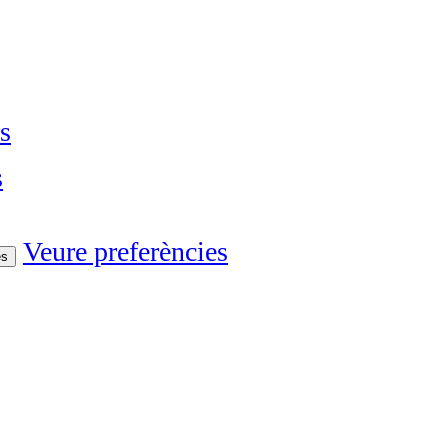
s
s
Veure preferències
es