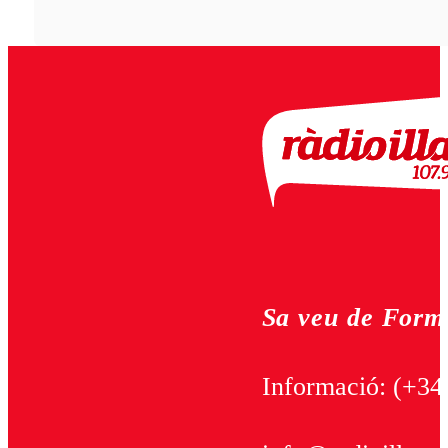
Sa veu de Form
Informació:
(+34