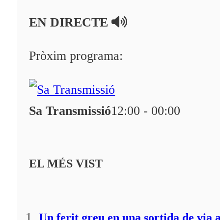
En directe
EN DIRECTE
A la Carta
Programació
Pròxim programa:
Qui som?
Fes-te'n soci!
Sa Transmissió
12:00 - 00:00
EL MÉS VIST
Un ferit greu en una sortida de via 