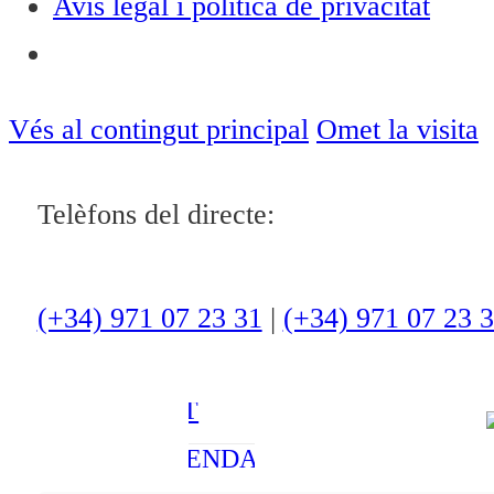
Avís legal i política de privacitat
Notícies
ACTUALITAT
Vés al contingut principal
Omet la visita
CULTURA I
Telèfons del directe:
OCI
ESPORTS
ENTREVISTES
(+34) 971 07 23 31
|
(+34) 971 07 23 
MEDI
AMBIENT
AGENDA