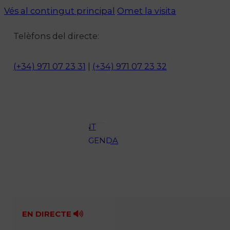
Vés al contingut principal
Omet la visita
Notícies
Telèfons del directe:
ACTUALITAT
CULTURA I
(+34) 971 07 23 31
|
(+34) 971 07 23 32
OCI
ESPORTS
ENTREVISTES
MEDI
AMBIENT
AGENDA
En directe
A la Carta
Programació
Qui som?
Fes-te'n soci!
EN DIRECTE