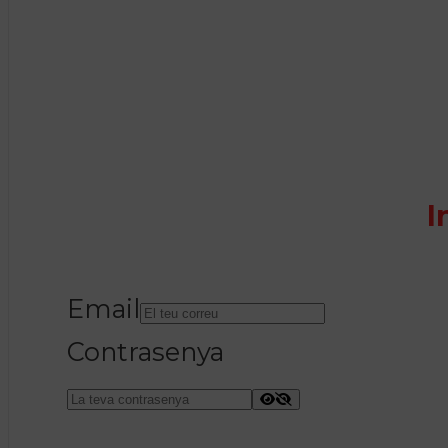
I
Email
Contrasenya