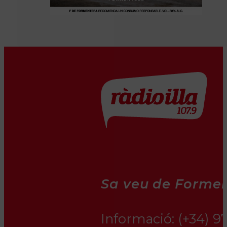
Sa veu de Formen
Informació:
(+34) 9