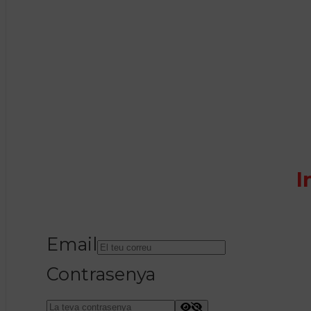
I
Email
Contrasenya