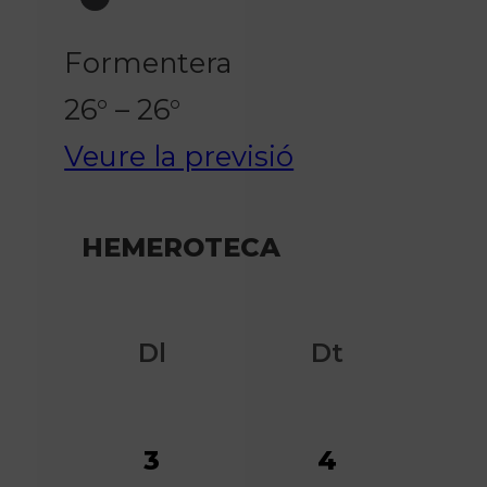
Formentera
26° – 26°
Veure la previsió
HEMEROTECA
Dl
Dt
3
4