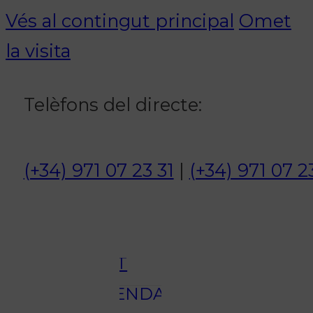
Vés al contingut principal
Omet
Notícies
la visita
ACTUALITAT
Telèfons del directe:
CULTURA I
OCI
(+34) 971 07 23 31
|
(+34) 971 07 2
ESPORTS
ENTREVISTES
MEDI
AMBIENT
AGENDA