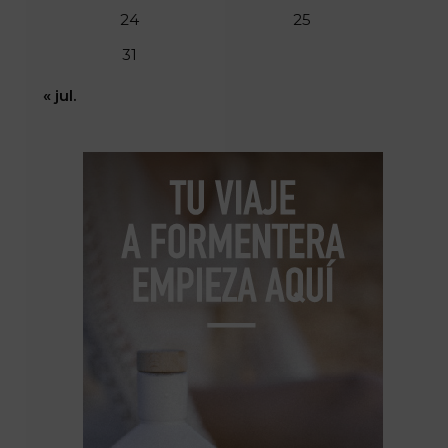
24
25
31
« jul.