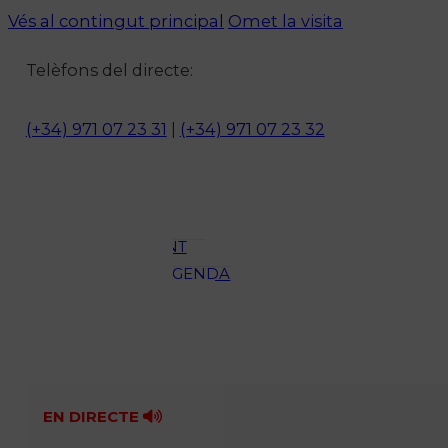
Vés al contingut principal
Omet la visita
Notícies
Telèfons del directe:
ACTUALITAT
CULTURA I
(+34) 971 07 23 31
|
(+34) 971 07 23 32
OCI
ESPORTS
ENTREVISTES
MEDI
AMBIENT
AGENDA
En directe
A la Carta
Programació
Qui som?
Fes-te'n soci!
EN DIRECTE