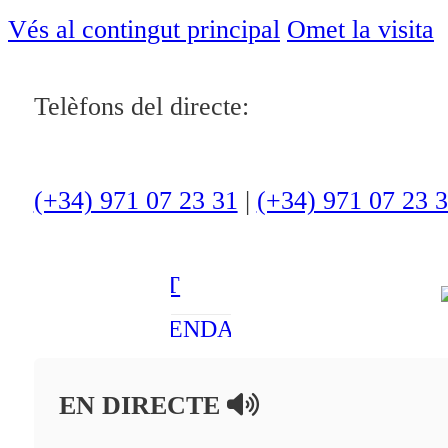
ACTUALITAT
Vés al contingut principal
Omet la visita
CULTURA I
Telèfons del directe:
OCI
ESPORTS
ENTREVISTES
(+34) 971 07 23 31
|
(+34) 971 07 23 
MEDI
AMBIENT
AGENDA
En directe
EN DIRECTE
A la Carta