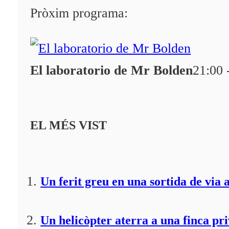
Programació
Pròxim programa:
Qui som?
Fes-te'n soci!
El laboratorio de Mr Bolden
21:00 
EL MÉS VIST
Un ferit greu en una sortida de via 
Un helicòpter aterra a una finca pr