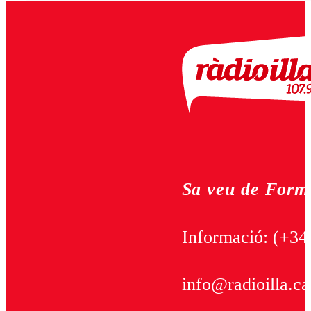
Sa veu de Form
Informació:
(+34
info@radioilla.ca