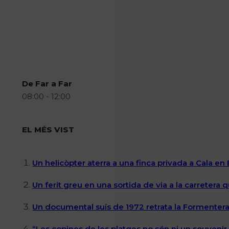
De Far a Far
08:00 - 12:00
EL MÉS VIST
Un helicòpter aterra a una finca privada a Cala en
Un ferit greu en una sortida de via a la carretera 
Un documental suís de 1972 retrata la Formentera 
“Les copines de les platges no són ni un souvenir n