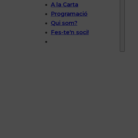
A la Carta
Programació
Qui som?
Fes-te'n soci!