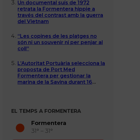
Un documental suís de 1972
retrata la Formentera hippie a
través del contrast amb la guerra
del Vietnam
“Les copines de les platges no
són ni un souvenir ni per penjar al
coll”
L’Autoritat Portuària selecciona la
proposta de Port Med
Formentera per gestionar la
marina de la Savina durant 16
anys
EL TEMPS A FORMENTERA
Formentera
31° – 31°