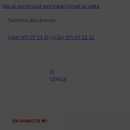
Vés al contingut principal
Omet la visita
Notícies
Telèfons del directe:
ACTUALITAT
CULTURA I
(+34) 971 07 23 31
|
(+34) 971 07 23 32
OCI
ESPORTS
ENTREVISTES
MEDI
AMBIENT
AGENDA
En directe
A la Carta
Programació
Qui som?
Fes-te'n soci!
EN DIRECTE