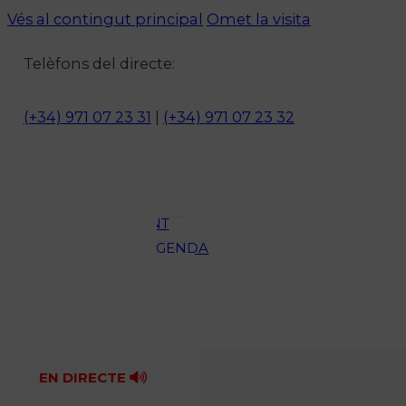
Vés al contingut principal
Omet la visita
Notícies
Telèfons del directe:
ACTUALITAT
CULTURA I
(+34) 971 07 23 31
|
(+34) 971 07 23 32
OCI
ESPORTS
ENTREVISTES
MEDI
AMBIENT
AGENDA
En directe
A la Carta
Programació
Qui som?
Fes-te'n soci!
EN DIRECTE