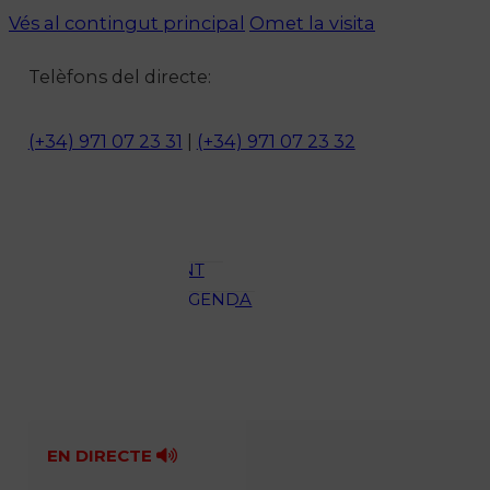
Vés al contingut principal
Omet la visita
Notícies
Telèfons del directe:
ACTUALITAT
CULTURA I
(+34) 971 07 23 31
|
(+34) 971 07 23 32
OCI
ESPORTS
ENTREVISTES
MEDI
AMBIENT
AGENDA
En directe
A la Carta
Programació
Qui som?
Fes-te'n soci!
EN DIRECTE