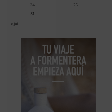
24
25
31
« jul.