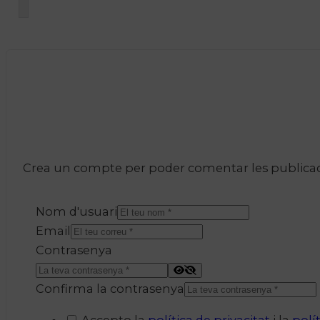
Crea un compte per poder comentar les publicacio
Nom d'usuari
Email
Contrasenya
Confirma la contrasenya
Accepto la
política de privacitat
i la
polí