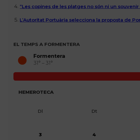
“Les copines de les platges no són ni un souvenir n
L’Autoritat Portuària selecciona la proposta de P
EL TEMPS A FORMENTERA
Formentera
31° – 31°
HEMEROTECA
Dl
Dt
3
4