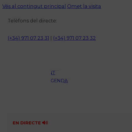
Vés al contingut principal
Omet la visita
Notícies
Telèfons del directe:
ACTUALITAT
CULTURA I
(+34) 971 07 23 31
|
(+34) 971 07 23 32
OCI
ESPORTS
ENTREVISTES
MEDI
AMBIENT
AGENDA
En directe
A la Carta
Programació
Qui som?
Fes-te'n soci!
EN DIRECTE