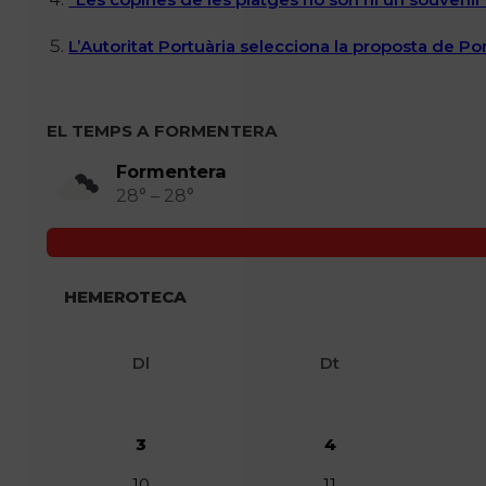
L’Autoritat Portuària selecciona la proposta de P
EL TEMPS A FORMENTERA
Formentera
28° – 28°
HEMEROTECA
Dl
Dt
3
4
10
11