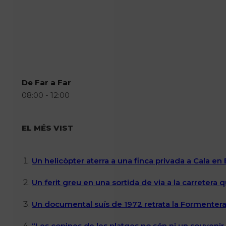
De Far a Far
08:00 - 12:00
EL MÉS VIST
Un helicòpter aterra a una finca privada a Cala en
Un ferit greu en una sortida de via a la carretera 
Un documental suís de 1972 retrata la Formentera 
“Les copines de les platges no són ni un souvenir n