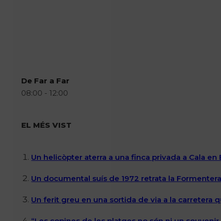
De Far a Far
08:00 - 12:00
EL MÉS VIST
Un helicòpter aterra a una finca privada a Cala en
Un documental suís de 1972 retrata la Formentera 
Un ferit greu en una sortida de via a la carretera 
“Les copines de les platges no són ni un souvenir n