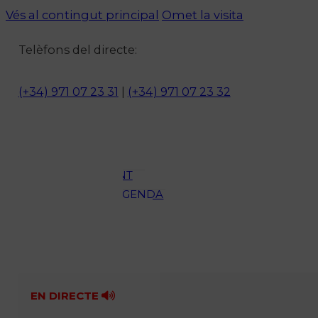
Vés al contingut principal
Omet la visita
Notícies
Telèfons del directe:
ACTUALITAT
CULTURA I
(+34) 971 07 23 31
|
(+34) 971 07 23 32
OCI
ESPORTS
ENTREVISTES
MEDI
AMBIENT
AGENDA
En directe
A la Carta
Programació
Qui som?
Fes-te'n soci!
EN DIRECTE