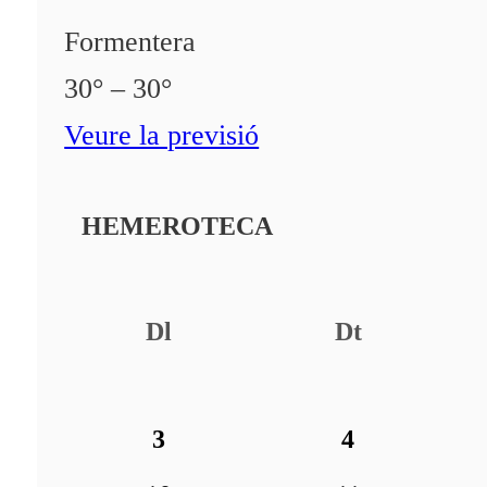
Formentera
30° – 30°
Veure la previsió
HEMEROTECA
Dl
Dt
3
4