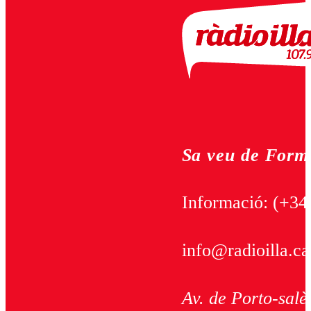
Sa veu de Form
Informació:
(+34
info@radioilla.ca
Av. de Porto-salè