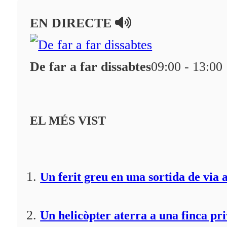
En directe
EN DIRECTE
A la Carta
Programació
De far a far dissabtes
09:00 - 13:00
Qui som?
Fes-te'n soci!
EL MÉS VIST
Un ferit greu en una sortida de via 
Un helicòpter aterra a una finca pr