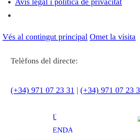
Avís legal i política de privacitat
Notícies
ACTUALITAT
Vés al contingut principal
Omet la visita
CULTURA I
Telèfons del directe:
OCI
ESPORTS
ENTREVISTES
(+34) 971 07 23 31
|
(+34) 971 07 23 
MEDI
AMBIENT
AGENDA