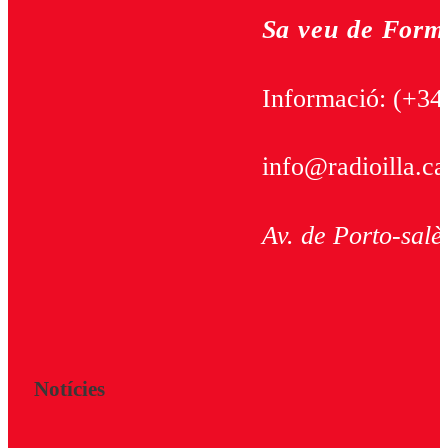
Sa veu de Form
Informació:
(+34
info@radioilla.ca
Av. de Porto-salè
Notícies