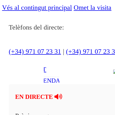
ACTUALITAT
Vés al contingut principal
Omet la visita
CULTURA I
OCI
Telèfons del directe:
ESPORTS
ENTREVISTES
(+34) 971 07 23 31
|
(+34) 971 07 23 
MEDI
AMBIENT
AGENDA
En directe
EN DIRECTE
A la Carta
Programació