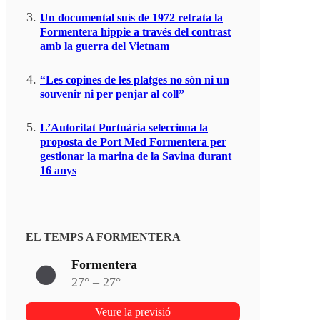
Un documental suís de 1972 retrata la
Formentera hippie a través del contrast
amb la guerra del Vietnam
“Les copines de les platges no són ni un
souvenir ni per penjar al coll”
L’Autoritat Portuària selecciona la
proposta de Port Med Formentera per
gestionar la marina de la Savina durant
16 anys
EL TEMPS A FORMENTERA
Formentera
27° – 27°
Veure la previsió