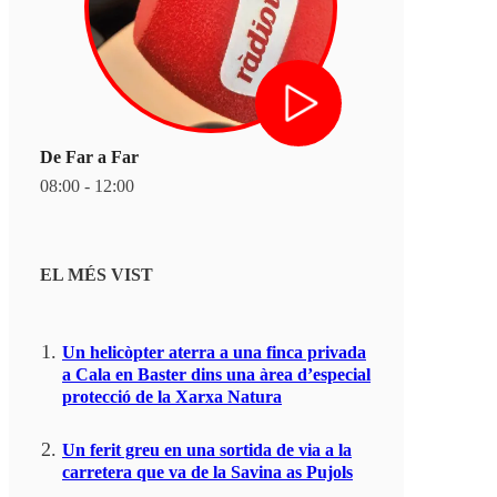
De Far a Far
08:00 - 12:00
EL MÉS VIST
Un helicòpter aterra a una finca privada
a Cala en Baster dins una àrea d’especial
protecció de la Xarxa Natura
Un ferit greu en una sortida de via a la
carretera que va de la Savina as Pujols