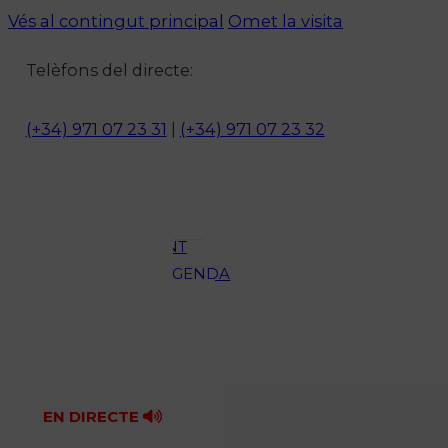
Vés al contingut principal
Omet la visita
Notícies
Telèfons del directe:
ACTUALITAT
CULTURA I
(+34) 971 07 23 31
|
(+34) 971 07 23 32
OCI
ESPORTS
ENTREVISTES
MEDI
AMBIENT
AGENDA
En directe
A la Carta
Programació
Qui som?
Fes-te'n soci!
EN DIRECTE