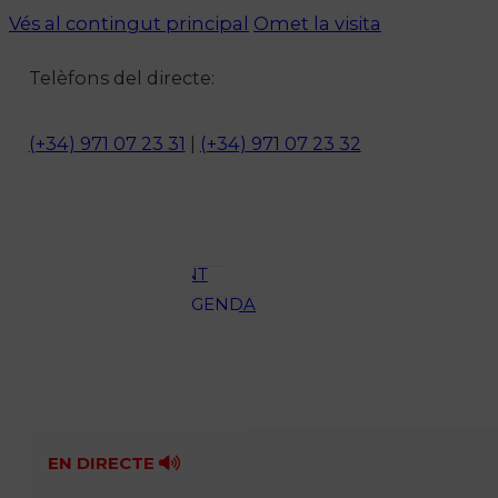
Vés al contingut principal
Omet la visita
Notícies
Telèfons del directe:
ACTUALITAT
CULTURA I
(+34) 971 07 23 31
|
(+34) 971 07 23 32
OCI
ESPORTS
ENTREVISTES
MEDI
AMBIENT
AGENDA
En directe
A la Carta
Programació
Qui som?
Fes-te'n soci!
EN DIRECTE