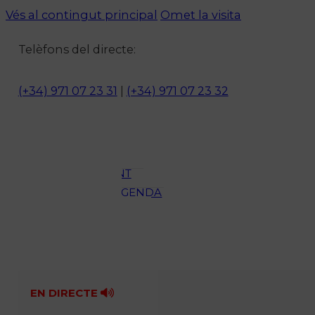
Vés al contingut principal
Omet la visita
Notícies
Telèfons del directe:
ACTUALITAT
CULTURA I
(+34) 971 07 23 31
|
(+34) 971 07 23 32
OCI
ESPORTS
ENTREVISTES
MEDI
AMBIENT
AGENDA
En directe
A la Carta
Programació
Qui som?
Fes-te'n soci!
EN DIRECTE