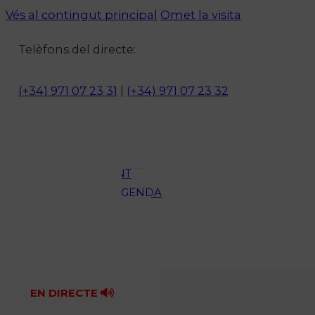
Vés al contingut principal
Omet la visita
Notícies
Telèfons del directe:
ACTUALITAT
CULTURA I
(+34) 971 07 23 31
|
(+34) 971 07 23 32
OCI
ESPORTS
ENTREVISTES
MEDI
AMBIENT
AGENDA
En directe
A la Carta
Programació
Qui som?
Fes-te'n soci!
EN DIRECTE