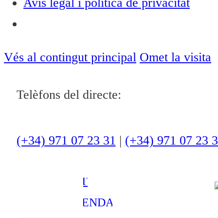
Avís legal i política de privacitat
Notícies
ACTUALITAT
Vés al contingut principal
Omet la visita
CULTURA I
Telèfons del directe:
OCI
ESPORTS
ENTREVISTES
(+34) 971 07 23 31
|
(+34) 971 07 23 
MEDI
AMBIENT
AGENDA