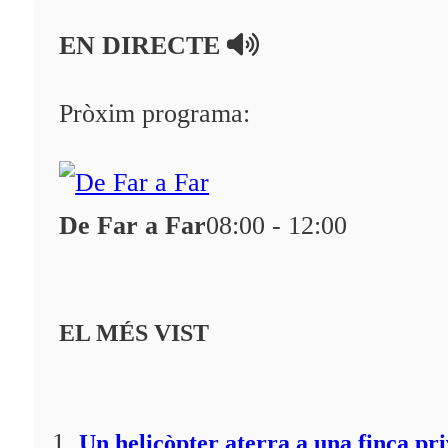
En directe
EN DIRECTE
A la Carta
Programació
Pròxim programa:
Qui som?
Fes-te'n soci!
De Far a Far
08:00 - 12:00
EL MÉS VIST
Un helicòpter aterra a una finca pr