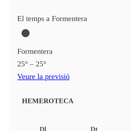
El temps a Formentera
Formentera
25° – 25°
Veure la previsió
HEMEROTECA
Dl
Dt