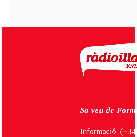
Sa veu de Form
Informació:
(+34