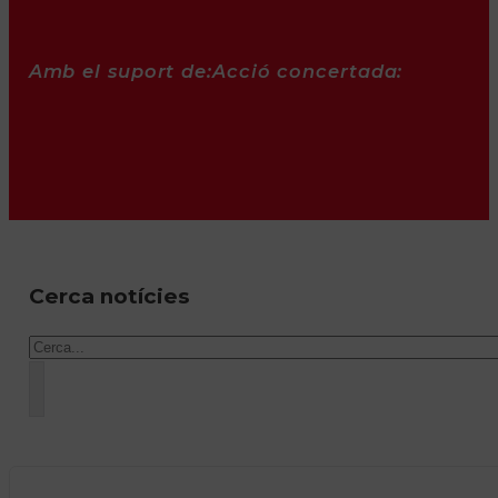
Amb el suport de:
Acció concertada:
Cerca notícies
Cercar