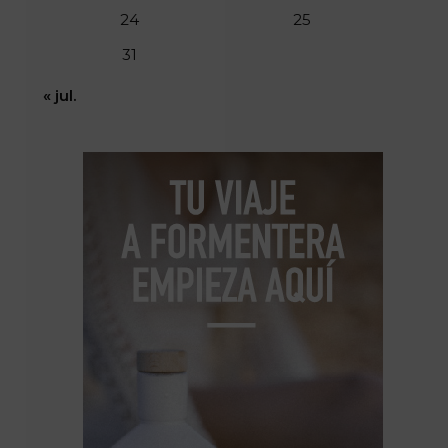
24
25
31
« jul.