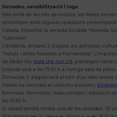
Xerrades, sensibilització i ioga
Més enllà de les nits de música, les festes torne
sintonitzen amb algunes qüestions contemporànie
Celada, impartirà la xerrada titulada “Moneda Soci
“Gabrielet”.
L’endemà, dimarts 2 d’agost, els activistes cultu
“Peluts i altres forasters a Formentera”. L’impulso
de Ràdio Illa,
Isola che non c’è
, plantegen l’acte 
trobada serà a les 19.30 h a l’antiga sala de plens 
Dimecres 3 d’agost serà el torn d’un dels temes 
Festes ha convidat al col·lectiu eivissenc
Emprend
feminista: feminitats, masculinitats i educació sex
les 19.30 h.
El català també centra una de les xerrades: “El c
Plataforma per la Llengua, dijous 4, a les 19.30 h 