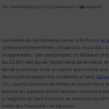
Per Radioilla
28 juliol, 2022
Comentaris: 0
Visites 63
Les Festes de Santa Maria tornen a fer honor
al 
combina entreteniment, actuacions musicals i co
programades. I per descomptat, no faltarà el pregó
les 23.30 h del dia de Santa Maria de les Neus, d
donat a conèixer amb un cartell que mostra una pa
dissenyadora aragonesa establerta a París,
Salou
Tot i que la Comissió de Festes de Santa Maria se
actuals, en aquesta edició tampoc renuncia a les 
a l’església de Sant Francesc se celebrarà les 19 h
colles des Pastorells i es Xacoters.