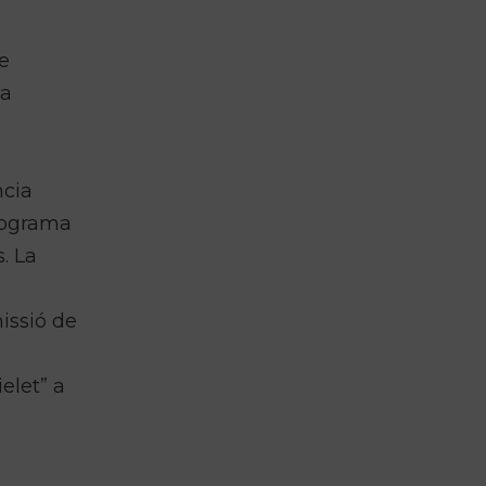
ue
na
ncia
programa
. La
issió de
elet” a