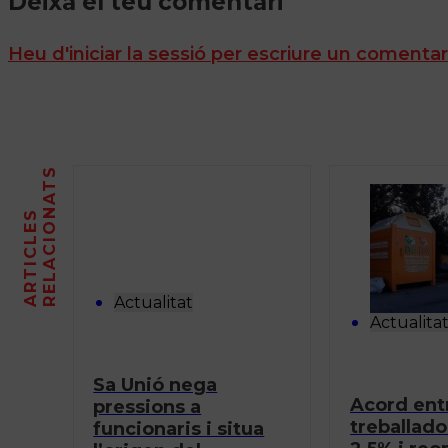
Deixa el teu comentari
Heu d'iniciar la sessió per escriure un comentar
S
A
R
T
I
C
L
E
S
R
E
L
A
C
I
O
N
A
T
Actualitat
Actualita
Sa Unió nega
Acord entr
pressions a
treballado
funcionaris i situa