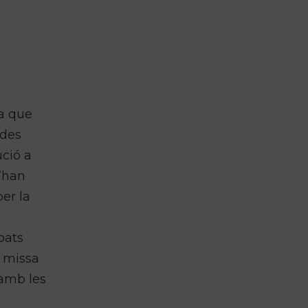
a que
ades
ució a
s’han
er la
bats
a missa
 amb les