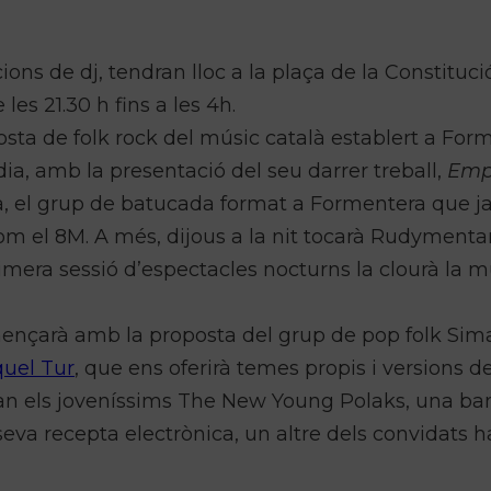
ons de dj, tendran lloc a la plaça de la Constituci
les 21.30 h fins a les 4h.
posta de folk rock del músic català establert a For
dia, amb la presentació del seu darrer treball,
Emp
a, el grup de batucada format a Formentera que j
om el 8M. A més, dijous a la nit tocarà Rudymentar
mera sessió d’espectacles nocturns la clourà la m
mençarà amb la proposta del grup de pop folk Sima
uel Tur
, que ens oferirà temes propis i versions de
an els joveníssims The New Young Polaks, una ba
 seva recepta electrònica, un altre dels convidats h