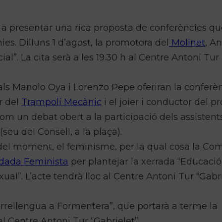
n a presentar una rica proposta de conferències q
s. Dilluns 1 d’agost, la promotora del
Molinet
, A
al”. La cita serà a les 19.30 h al Centre Antoni Tur
rals Manolo Oya i Lorenzo Pepe oferiran la conferè
r del
Trampolí Mecànic
i el joier i conductor del 
com un debat obert a la participació dels assistents
(seu del Consell, a la plaça).
del moment, el feminisme, per la qual cosa la Com
ada Feminista
per plantejar la xerrada “Educació
ual”. L’acte tendrà lloc al Centre Antoni Tur “Gabri
orrellengua a Formentera”, que portarà a terme la
al Centre Antoni Tur “Gabrielet”.