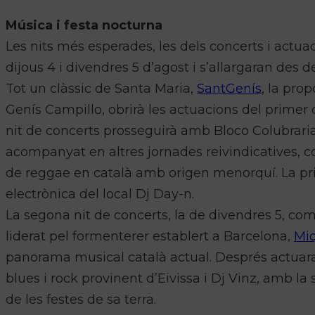
Música i festa nocturna
Les nits més esperades, les dels concerts i actuaci
dijous 4 i divendres 5 d’agost i s’allargaran des de 
Tot un clàssic de Santa Maria,
SantGenís
, la pro
Genís Campillo, obrirà les actuacions del primer 
nit de concerts prosseguirà amb Bloco Colubrari
acompanyat en altres jornades reivindicatives, c
de reggae en català amb origen menorquí. La pri
electrònica del local Dj Day-n.
La segona nit de concerts, la de divendres 5, co
liderat pel formenterer establert a Barcelona,
Miq
panorama musical català actual. Després actuar
blues i rock provinent d’Eivissa i Dj Vinz, amb la
de les festes de sa terra.