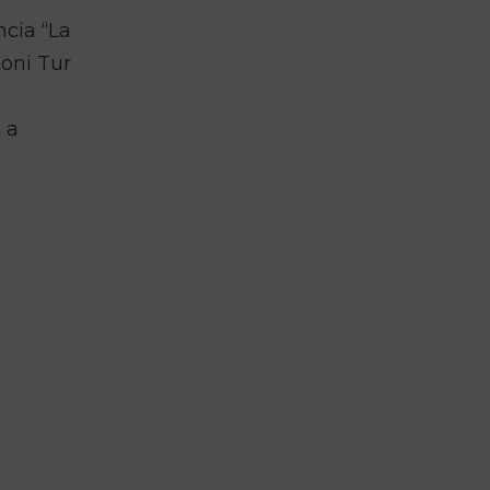
ncia “La
toni Tur
 a