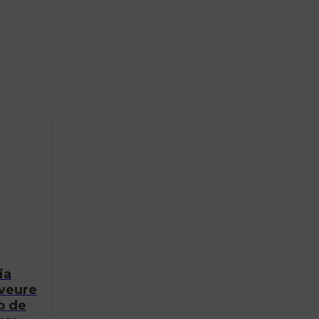
ia
 veure
ap de