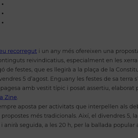
seu recorregut
i un any més ofereixen una propost
ntinguts reivindicatius, especialment en les xerr
 de festes, que es llegirà a la plaça de la Constit
ivendres 5 d’agost. Enguany les festes de sa terra 
gesa amb vestit típic i posat assertiu, elaborat p
a Zine
.
mpre aposta per activitats que interpel·len als de
propostes més tradicionals. Així, el divendres 5, l
 i anirà seguida, a les 20 h, per la ballada popular