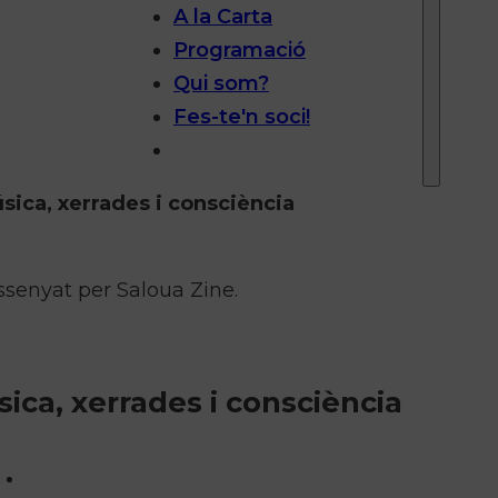
A la Carta
Programació
Qui som?
Fes-te'n soci!
sica, xerrades i consciència
ssenyat per Saloua Zine.
ica, xerrades i consciència