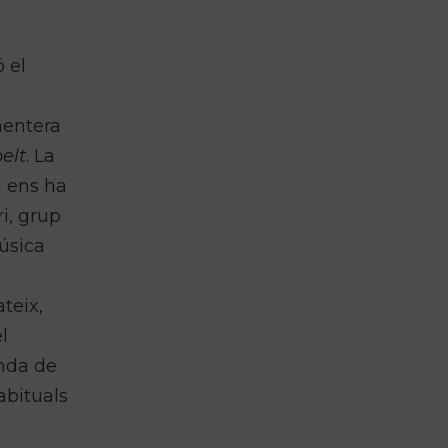
ó el
mentera
elt
. La
a ens ha
i, grup
úsica
teix,
l
nda de
abituals