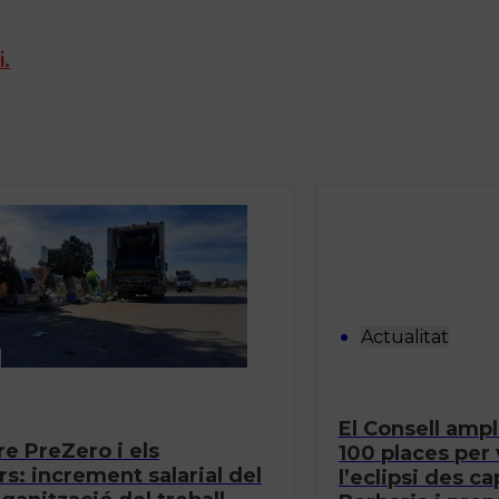
i.
Actualitat
t
El Consell ampl
e PreZero i els
100 places per
rs: increment salarial del
l’eclipsi des c