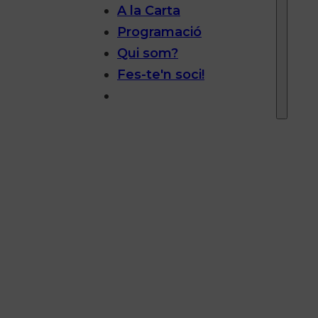
A la Carta
Programació
Qui som?
Fes-te'n soci!