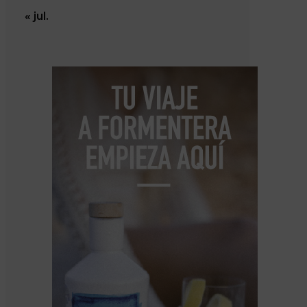
« jul.