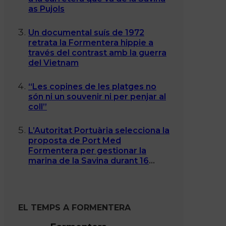
as Pujols
Un documental suís de 1972
retrata la Formentera hippie a
través del contrast amb la guerra
del Vietnam
“Les copines de les platges no
són ni un souvenir ni per penjar al
coll”
L’Autoritat Portuària selecciona la
proposta de Port Med
Formentera per gestionar la
marina de la Savina durant 16
anys
EL TEMPS A FORMENTERA