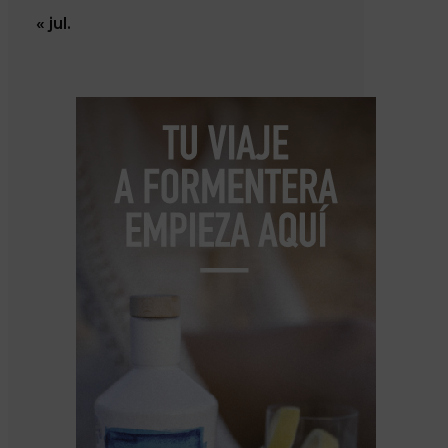
« jul.