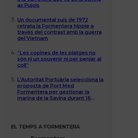
as Pujols
Un documental suís de 1972
retrata la Formentera hippie a
través del contrast amb la guerra
del Vietnam
“Les copines de les platges no
són ni un souvenir ni per penjar al
coll”
L’Autoritat Portuària selecciona la
proposta de Port Med
Formentera per gestionar la
marina de la Savina durant 16
anys
EL TEMPS A FORMENTERA