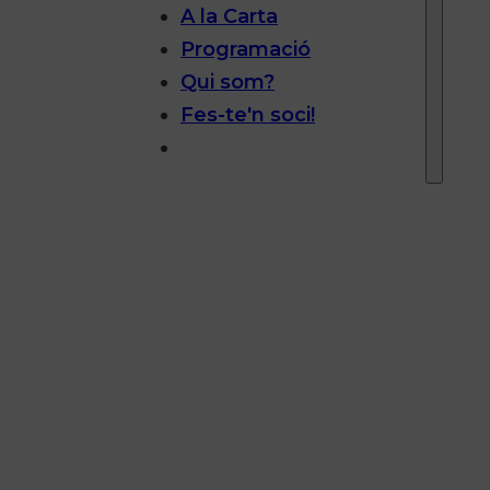
A la Carta
Programació
Qui som?
Fes-te'n soci!