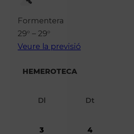
Formentera
29° – 29°
Veure la previsió
HEMEROTECA
Dl
Dt
3
4