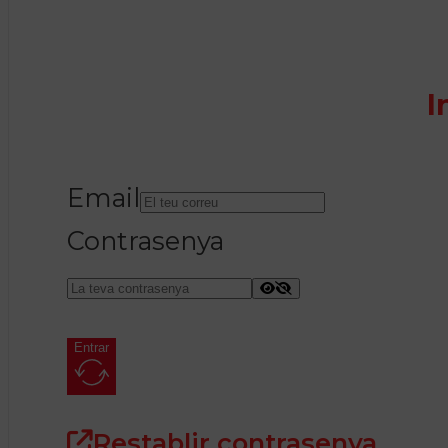
I
Email
Contrasenya
Entrar
Restablir contrasenya