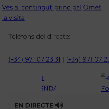
Notícies
Vés al contingut principal
Omet
ACTUALITAT
la visita
CULTURA I
OCI
Telèfons del directe:
ESPORTS
ENTREVISTES
(+34) 971 07 23 31
|
(+34) 971 07 2
MEDI
AMBIENT
AGENDA
En directe
EN DIRECTE